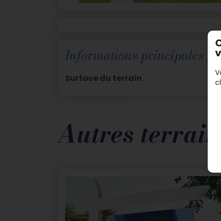
C
Informations principales
v
V
Surface du terrain
c
Autres terrain